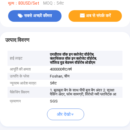
मूल्य：80USD/Set
MOQ：5सेट
सबसे अच्छी कीमत
अब से संपर्क करें
उत्पाद विवरण
,
एमडीएफ वॉक इन क्लोजेट वॉर्डरोब
हाई लाइट
,
क्लासिकल वॉक इन क्लोजेट वॉर्डरोब
सॉलिड वुड बेडरूम वॉर्डरोब ओडीएम
आपूर्ति की क्षमता
400000सेट/वर्ष
उत्पत्ति के प्लेस
Foshan, चीन
न्यूनतम आदेश मात्रा
5सेट
1. बुलबुला बैग के साथ पीपी बुना बैग अंदर 2. सुरक्षा
पैकेजिंग विवरण
पैकिंग अंदर, फोम सामग्री, विरोधी नमी प्लास्टिक आ
प्रमाणन
SGS
और देखो