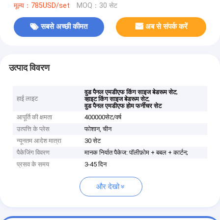
मूल्य：785USD/set
MOQ：30 सेट
सबसे अच्छी कीमत
अब से संपर्क करें
उत्पाद विवरण
,
वुड पैनल एमडीएफ किंग साइज बेडरूम सेट
हाई लाइट
,
व्हाइट किंग साइज बेडरूम सेट
वुड पैनल एमडीएफ होम फर्नीचर सेट
आपूर्ति की क्षमता
400000सेट/वर्ष
उत्पत्ति के प्लेस
फोशान, चीन
न्यूनतम आदेश मात्रा
30 सेट
पैकेजिंग विवरण
मानक निर्यात पैकेज: पॉलीफ़ोम + बबल + कार्टन;
प्रसव के समय
3-45 दिन
और देखो