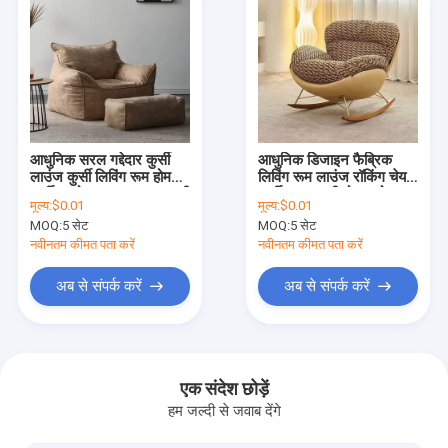
आधुनिक सरल गद्देदार कुर्सी
आधुनिक डिजाइन फैब्रिक
लाउंज कुर्सी लिविंग रूम होम
लिविंग रूम लाउंज रॉकिंग चेयर
फर्नीचर होटल अवकाश लक्जरी
फर्नीचर लक्जरी होटल होम
मूल्य:
$0.01
मूल्य:
$0.01
कपड़े एकल सोफा कुर्सियां
लीज़र सिंगल सोफा चेयर
MOQ:
5 सेट
MOQ:
5 सेट
नवीनतम कीमत पता करें
नवीनतम कीमत पता करें
अब से संपर्क करें
अब से संपर्क करें
होम
उत्पाद
एक संदेश छोड़ें
हम जल्दी से जवाब देंगे
हमारे बारे में