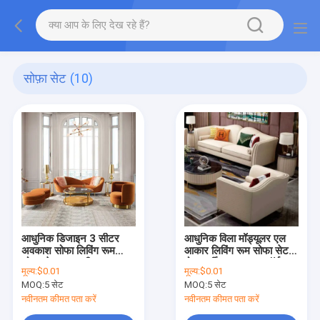
सोफ़ा सेट
(10)
आधुनिक डिजाइन 3 सीटर
आधुनिक विला मॉड्यूलर एल
अवकाश सोफा लिविंग रूम
आकार लिविंग रूम सोफा सेट
सोफा सेट अनुभागीय घर
होम फर्नीचर अवकाश कॉर्नर
मूल्य:
$0.01
मूल्य:
$0.01
फर्नीचर लक्जरी लाउंज मखमल
लक्जरी लेदर सेक्शनल सोफा
MOQ:
5 सेट
MOQ:
5 सेट
कपड़े सोफा
नवीनतम कीमत पता करें
नवीनतम कीमत पता करें