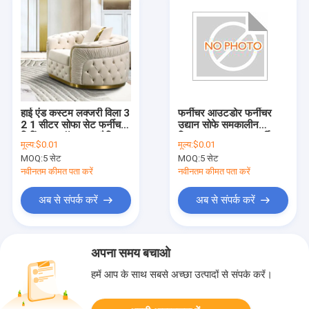
हाई एंड कस्टम लक्जरी विला 3
फर्नीचर आउटडोर फर्नीचर
2 1 सीटर सोफा सेट फर्नीचर
उद्यान सोफे समकालीन
लिविंग रूम मॉड्यूलर इटैलियन
डिजाइन रतन उद्यान फर्नीचर
मूल्य:
$0.01
मूल्य:
$0.01
मॉडर्न डिज़ाइन फैब्रिक
सोफा सेट लिविंग रूम गरीब
MOQ:
5 सेट
MOQ:
5 सेट
सेक्शनल सोफा
विला होटल आधुनिक लक्जरी
घर अनुभागीय आउटडोर सोफा
नवीनतम कीमत पता करें
नवीनतम कीमत पता करें
अब से संपर्क करें
अब से संपर्क करें
अपना समय बचाओ
हमें आप के साथ सबसे अच्छा उत्पादों से संपर्क करें।