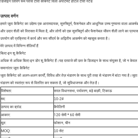
डिजाइन लिविंग रूम ग्लास टीवी कैबिनेट विला अपार्टमेंट होटल टीवी स्टैंड
उत्पाद वर्णन
हमारे जूता कैबिनेट का उद्देश्य एक आरामदायक, सुरुचिपूर्ण, फैशनेबल और आधुनिक उच्च गुणवत्ता वाला आकर
और उदार शैली को विरासत में मिला है, और लोगों को एक सुरुचिपूर्ण और फैशनेबल जीवन शैली लाने का प्रयास
उपयोग की प्रक्रिया में कार्य और रूप सौंदर्य के अद्वितीय आकर्षण को महसूस करता है।
मेरे उत्पाद में विभिन्न शैलियाँ हैं:
बिल्ट-इन शू कैबिनेट
अधिक से अधिक बिल्ट-इन डोर शू कैबिनेट हैं।यह दरवाजे की छत के डिजाइन के साथ संयुक्त है, जो न केवल स
समानांतर जूता कैबिनेट
जूता कैबिनेट को अलग-अलग कार्यों, विविध और तेज़ भंडारण के साथ पूरी तरह से भंडारण में बांटा गया है।जूता 
भंडारण को स्वतंत्र रूप से वितरित कर सकता है, जो सुविधाजनक और तेज़ है।
विशेषता:
सरल विधानसभा, पर्यावरण, बड़े बाक़ी, टिकाऊ
मद:
10-2#
उत्पाद का ब्रांड:
कैपेलिनी
आकार:
120 सेमी * 60 सेमी
मूल:
फोशान, चीन
MOQ:
10 सेट