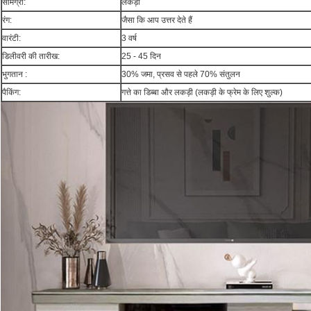
सामग्री:
लकड़ी
रंग:
जैसा कि आप उत्तर देते हैं
वारंटी:
3 वर्ष
डिलीवरी की तारीख:
25 - 45 दिन
भुगतान :
30% जमा, प्रसव से पहले 70% संतुलन
पैकिंग:
गत्ते का डिब्बा और लकड़ी (लकड़ी के फ्रेम के लिए शुल्क)