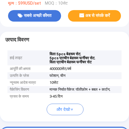
मूल्य：599USD/set
MOQ：10सेट
सबसे अच्छी कीमत
अब से संपर्क करें
उत्पाद विवरण
,
विला 5pcs बेडरूम सेट
हाई लाइट
,
5pcs प्राचीन बेडरूम फर्नीचर सेट
विला प्राचीन बेडरूम फर्नीचर सेट
आपूर्ति की क्षमता
400000सेट/वर्ष
उत्पत्ति के प्लेस
फोशान, चीन
न्यूनतम आदेश मात्रा
10सेट
पैकेजिंग विवरण
मानक निर्यात पैकेज: पॉलीफ़ोम + बबल + कार्टन;
प्रसव के समय
3-45 दिन
और देखो